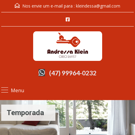
Nos envie um e-mail para :
kleindessa@gmail.com
(47) 99964-0232
Menu
Temporada