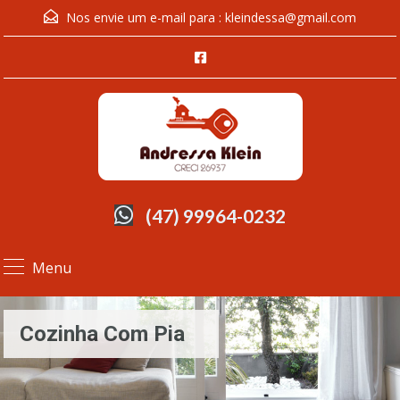
Nos envie um e-mail para :
kleindessa@gmail.com
(47) 99964-0232
Menu
Cozinha Com Pia