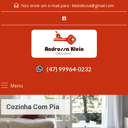
Nos envie um e-mail para :
kleindessa@gmail.com
(47) 99964-0232
Menu
Cozinha Com Pia